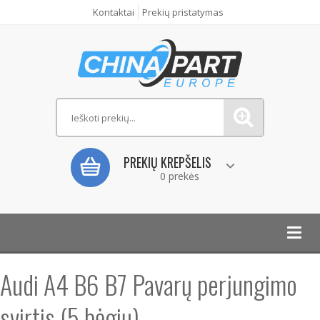
Kontaktai
Prekių pristatymas
PREKIŲ KREPŠELIS
0 prekės
Toggl
navig
Audi A4 B6 B7 Pavarų perjungimo
svirtis (5 bėgių)