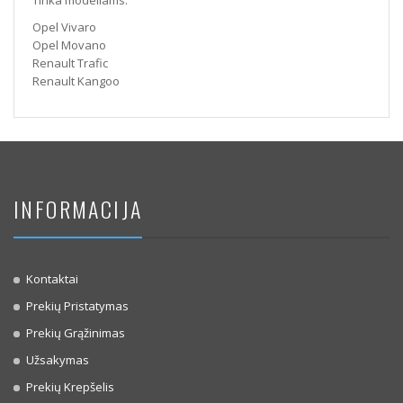
Tinka modeliams:
Opel Vivaro
Opel Movano
Renault Trafic
Renault Kangoo
INFORMACIJA
Kontaktai
Prekių Pristatymas
Prekių Grąžinimas
Užsakymas
Prekių Krepšelis