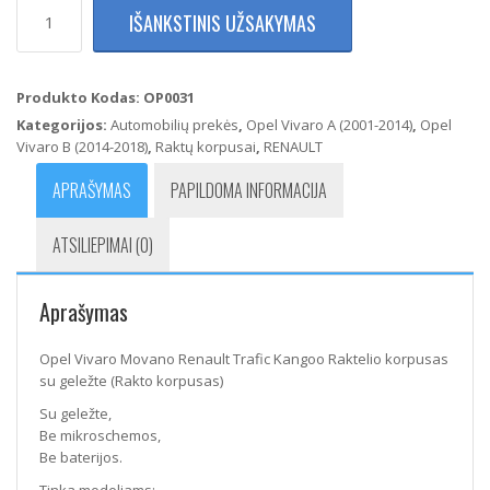
produkto
IŠANKSTINIS UŽSAKYMAS
kiekis:
Opel
Vivaro
Movano
Produkto Kodas:
OP0031
Renault
Kategorijos:
Automobilių prekės
,
Opel Vivaro A (2001-2014)
,
Opel
Trafic
Vivaro B (2014-2018)
,
Raktų korpusai
,
RENAULT
Kangoo
Raktelio
APRAŠYMAS
PAPILDOMA INFORMACIJA
korpusas
su
ATSILIEPIMAI (0)
geležte
(Rakto
korpusas)
Aprašymas
Opel Vivaro Movano Renault Trafic Kangoo Raktelio korpusas
su geležte (Rakto korpusas)
Su geležte,
Be mikroschemos,
Be baterijos.