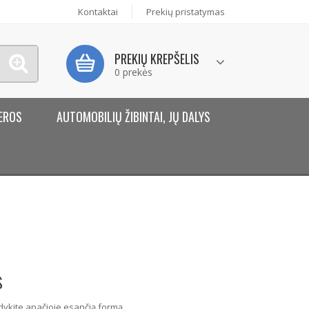
Kontaktai
Prekių pristatymas
PREKIŲ KREPŠELIS
0 prekės
EROS
AUTOMOBILIŲ ŽIBINTAI, JŲ DALYS
s
dykite apačioje esančią formą.