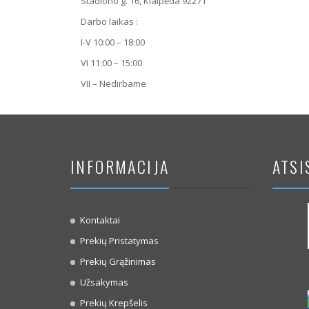
Stadiono g. 16, Klaipėda 92271
Darbo laikas :
I-V 10:00 – 18:00
VI 11:00 – 15:00
VII – Nedirbame
INFORMACIJA
ATSI
Kontaktai
Prekių Pristatymas
Prekių Grąžinimas
Užsakymas
Prekių Krepšelis