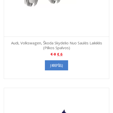
Audi, Volkswagen, Škoda Skydelio Nuo Saulės Laikiklis
(Pilkos Spalvos)
€
8
€
6
Į KREPŠELĮ