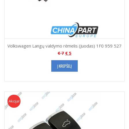
Volkswagen Langų valdymo rėmelis (Juodas) 1F0 959 527
€
7
€
5
Į KREPŠELĮ
Akcija!
Akcija