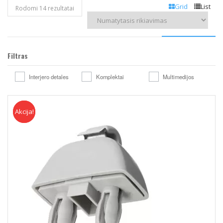
Grid
List
Rodomi 14 rezultatai
Filtras
Interjero detales
Komplektai
Multimedijos
Akcija!
Akcija