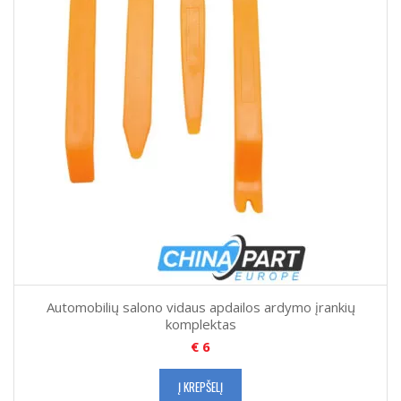
Automobilių salono vidaus apdailos ardymo įrankių
komplektas
€
6
Į KREPŠELĮ