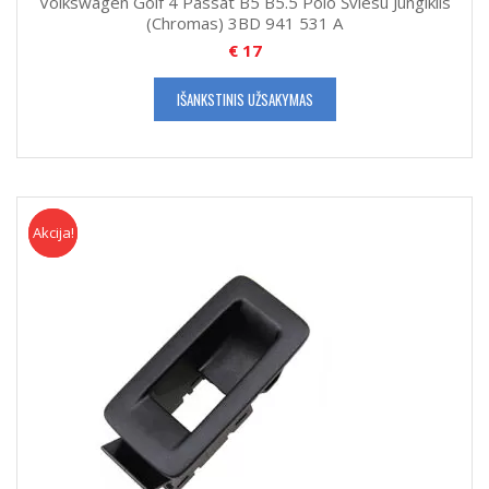
Volkswagen Golf 4 Passat B5 B5.5 Polo Šviesu Jungiklis
(Chromas) 3BD 941 531 A
€
17
IŠANKSTINIS UŽSAKYMAS
Akcija!
Akcija