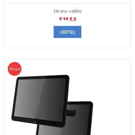
Ekrano valiklis
€
10
€
6
Į KREPŠELĮ
Akcija!
Akcija