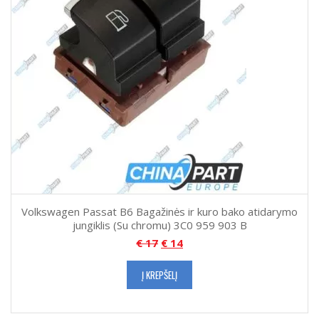
Volkswagen Passat B6 Bagažinės ir kuro bako atidarymo
jungiklis (Su chromu) 3C0 959 903 B
€
17
€
14
Į KREPŠELĮ