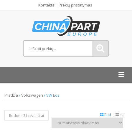
Kontaktai
Prekių pristatymas
Toggl
navig
Pradžia
/
Volkswagen
/ VW Eos
Grid
List
Rodomi 31 rezultatai