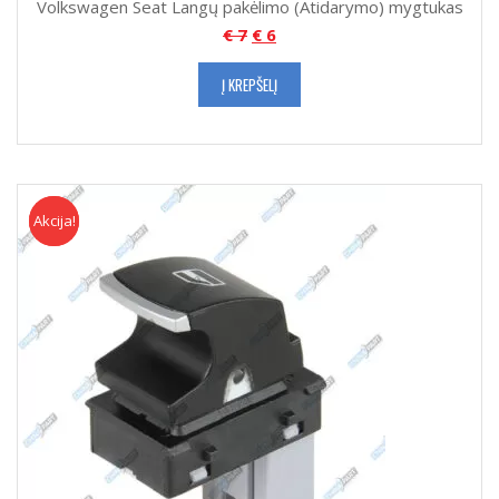
Volkswagen Seat Langų pakėlimo (Atidarymo) mygtukas
€
7
€
6
Į KREPŠELĮ
Akcija!
Akcija