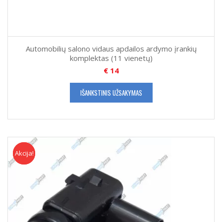
Automobilių salono vidaus apdailos ardymo įrankių
komplektas (11 vienetų)
€
14
IŠANKSTINIS UŽSAKYMAS
Akcija!
Akcija