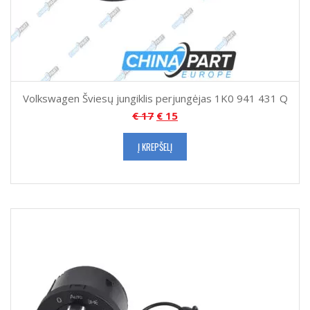
Volkswagen Šviesų jungiklis perjungėjas 1K0 941 431 Q
€
17
€
15
Į KREPŠELĮ