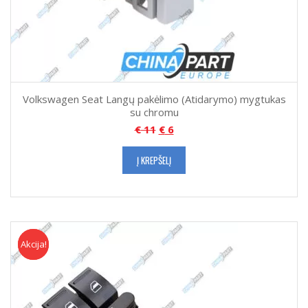
Volkswagen Seat Langų pakėlimo (Atidarymo) mygtukas
su chromu
€
11
€
6
Į KREPŠELĮ
Akcija!
Akcija