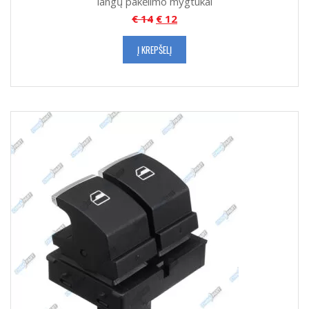
langų pakėlimo mygtukai
€
14
€
12
Į KREPŠELĮ