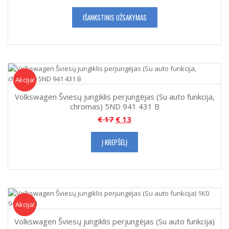
IŠANKSTINIS UŽSAKYMAS
Akcija!
Akcija
Volkswagen Šviesų jungiklis perjungėjas (Su auto funkcija,
chromas) 5ND 941 431 B
€
17
€
13
Į KREPŠELĮ
Akcija!
Akcija
Volkswagen Šviesų jungiklis perjungėjas (Su auto funkcija)