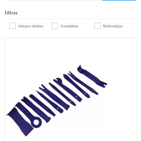
Filtras
Interjero detales
Komplektai
Multimedijos