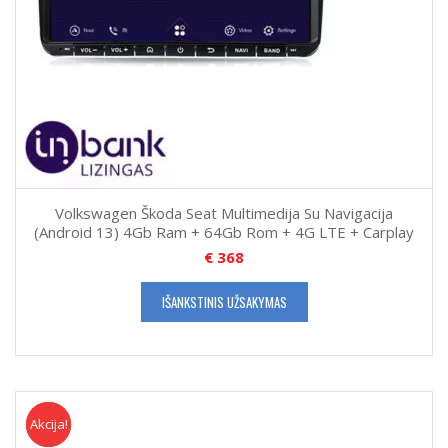
Volkswagen Škoda Seat Multimedija Su Navigacija
(Android 13) 4Gb Ram + 64Gb Rom + 4G LTE + Carplay
€
368
IŠANKSTINIS UŽSAKYMAS
Akcija!
Akcija