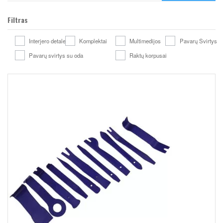
Filtras
Interjero detales
Komplektai
Multimedijos
Pavarų Svirtys
Pavarų svirtys su oda
Raktų korpusai