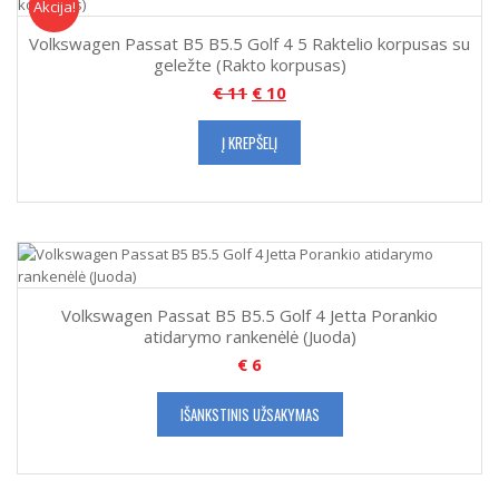
Akcija!
Akcija
Volkswagen Passat B5 B5.5 Golf 4 5 Raktelio korpusas su
geležte (Rakto korpusas)
€
11
€
10
Į KREPŠELĮ
Volkswagen Passat B5 B5.5 Golf 4 Jetta Porankio
atidarymo rankenėlė (Juoda)
€
6
IŠANKSTINIS UŽSAKYMAS