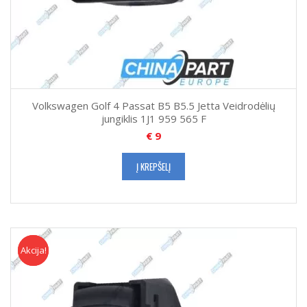
Volkswagen Golf 4 Passat B5 B5.5 Jetta Veidrodėlių
jungiklis 1J1 959 565 F
€
9
Į KREPŠELĮ
Akcija!
Akcija