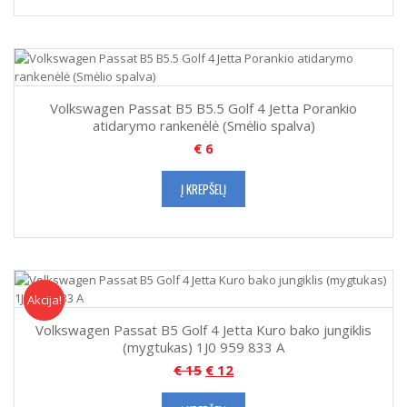
Volkswagen Passat B5 B5.5 Golf 4 Jetta Porankio
atidarymo rankenėlė (Smėlio spalva)
€
6
Į KREPŠELĮ
Akcija!
Akcija
Volkswagen Passat B5 Golf 4 Jetta Kuro bako jungiklis
(mygtukas) 1J0 959 833 A
€
15
€
12