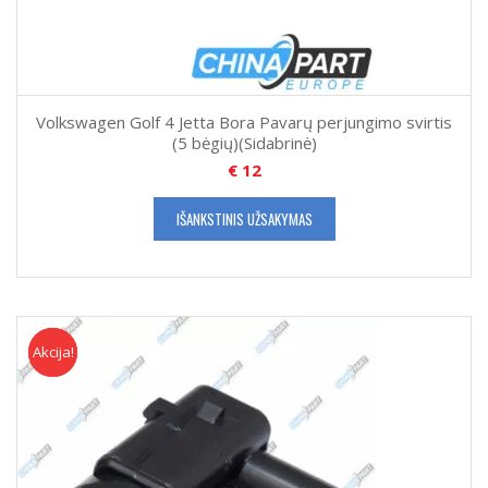
Volkswagen Golf 4 Jetta Bora Pavarų perjungimo svirtis
(5 bėgių)(Sidabrinė)
€
12
IŠANKSTINIS UŽSAKYMAS
Akcija!
Akcija