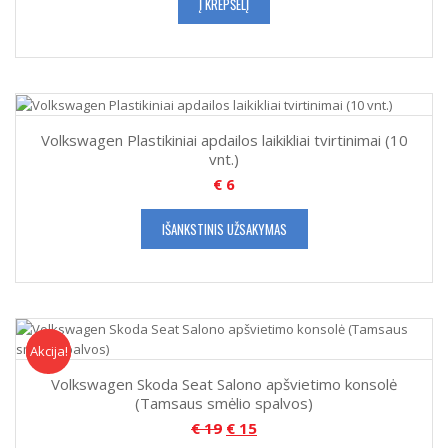
Į KREPŠELĮ
Volkswagen Plastikiniai apdailos laikikliai tvirtinimai (10
vnt.)
€
6
IŠANKSTINIS UŽSAKYMAS
Akcija!
Akcija
Volkswagen Skoda Seat Salono apšvietimo konsolė
(Tamsaus smėlio spalvos)
€
19
€
15