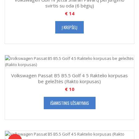
svirtis su oda (6 bėgių)
€
14
Į KREPŠELĮ
Volkswagen Passat B5 B5.5 Golf 4 5 Raktelio korpusas
be geležtės (Rakto korpusas)
€
10
IŠANKSTINIS UŽSAKYMAS