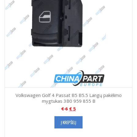
Volkswagen Golf 4 Passat B5 B5.5 Langų pakėlimo
mygtukas 3B0 959 855 B
€
6
€
5
Į KREPŠELĮ