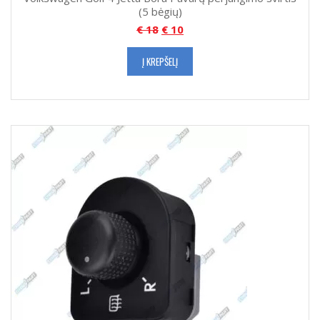
(5 bėgių)
€
18
€
10
Į KREPŠELĮ