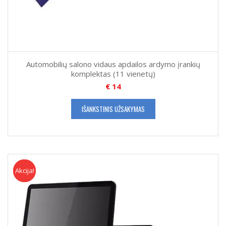
Automobilių salono vidaus apdailos ardymo įrankių
komplektas (11 vienetų)
€
14
IŠANKSTINIS UŽSAKYMAS
Akcija!
Akcija