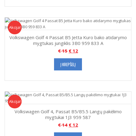
Akcija!
Akcija
Volkswagen Golf 4 Passat B5 Jetta Kuro bako atidarymo
mygtukas jungiklis 3B0 959 833 A
€
15
€
12
Į KREPŠELĮ
Akcija!
Akcija
Volkswagen Golf 4, Passat B5/B5.5 Langų pakėlimo
mygtukai 1J3 959 587
€
14
€
12