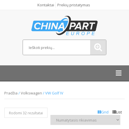
Kontaktai
Prekių pristatymas
Toggl
navig
Pradžia
/
Volkswagen
/ VW Golf IV
Grid
List
Rodomi 32 rezultatai