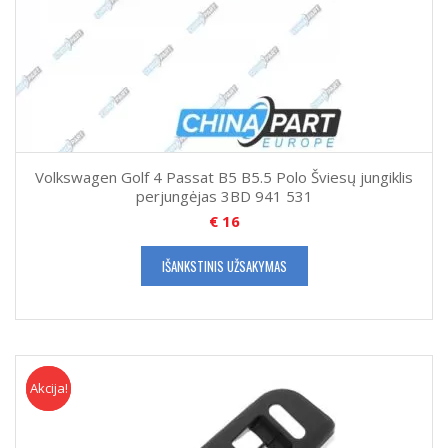
Volkswagen Golf 4 Passat B5 B5.5 Polo Šviesų jungiklis
perjungėjas 3BD 941 531
€
16
IŠANKSTINIS UŽSAKYMAS
Akcija!
Akcija