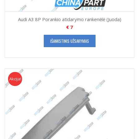
Audi A3 8P Porankio atidarymo rankenėlė (Juoda)
€
7
IŠANKSTINIS UŽSAKYMAS
Akcija!
Akcija