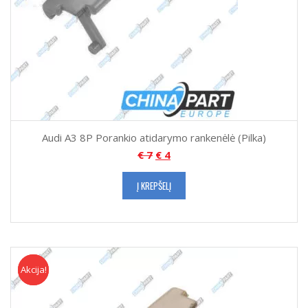
Audi A3 8P Porankio atidarymo rankenėlė (Pilka)
€
7
€
4
Į KREPŠELĮ
Akcija!
Akcija