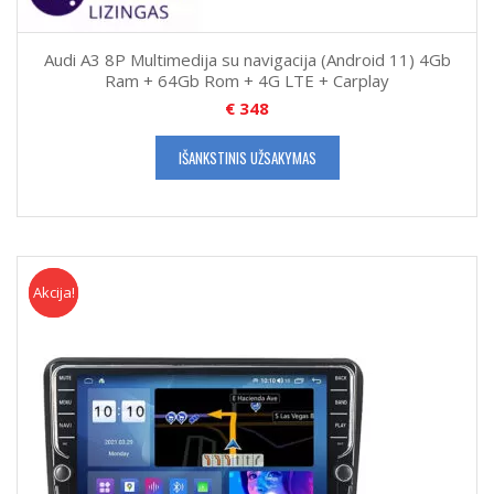
Audi A3 8P Multimedija su navigacija (Android 11) 4Gb
Ram + 64Gb Rom + 4G LTE + Carplay
€
348
IŠANKSTINIS UŽSAKYMAS
Akcija!
Akcija