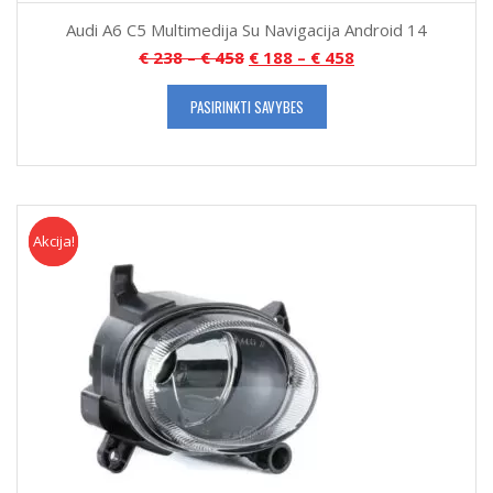
Audi A6 C5 Multimedija Su Navigacija Android 14
€
238
–
€
458
€
188
–
€
458
PASIRINKTI SAVYBES
Akcija!
Akcija