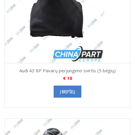
Audi A3 8P Pavarų perjungimo svirtis (5 bėgių)
€
18
Į KREPŠELĮ