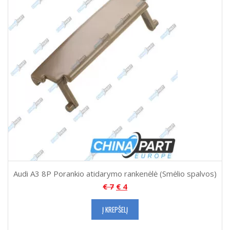
Audi A3 8P Porankio atidarymo rankenėlė (Smėlio spalvos)
€
7
€
4
Į KREPŠELĮ