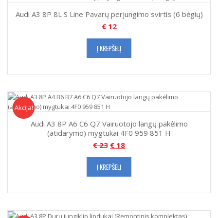
Audi A3 8P 8L S Line Pavarų perjungimo svirtis (6 bėgių)
€
12
Į KREPŠELĮ
Akcija!
Akcija
Audi A3 8P A6 C6 Q7 Vairuotojo langų pakėlimo
(atidarymo) mygtukai 4F0 959 851 H
€
23
€
18
Į KREPŠELĮ