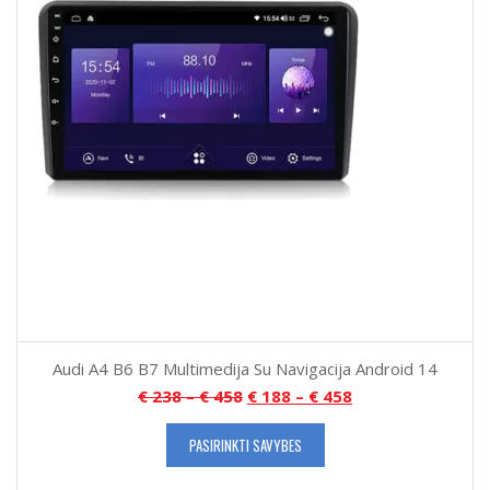
Audi A4 B6 B7 Multimedija Su Navigacija Android 14
€
238
–
€
458
€
188
–
€
458
PASIRINKTI SAVYBES