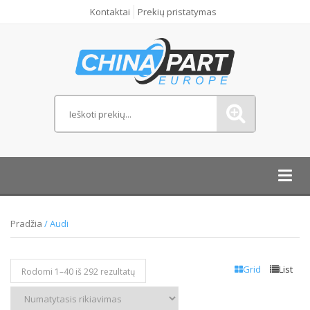
Kontaktai
Prekių pristatymas
Toggl
navig
Pradžia
/ Audi
Grid
List
Rodomi 1–
40
iš 292 rezultatų