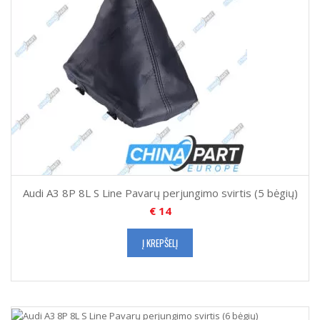
Audi A3 8P 8L S Line Pavarų perjungimo svirtis (5 bėgių)
€
14
Į KREPŠELĮ