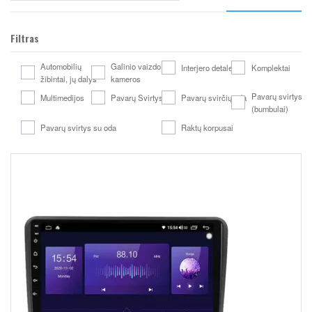
Filtras
Automobilių
Galinio vaizdo
Interjero detales
Komplektai
žibintai, jų dalys
kameros
Pavarų svirtys
Multimedijos
Pavarų Svirtys
Pavarų svirčių oda
(bumbulai)
Pavarų svirtys su oda
Raktų korpusai