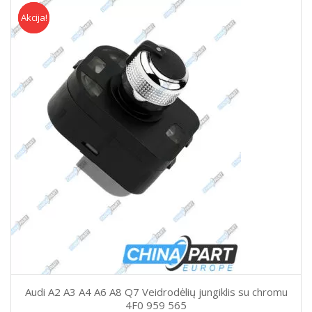
Akcija!
Akcija
Audi A2 A3 A4 A6 A8 Q7 Veidrodėlių jungiklis su chromu
4F0 959 565