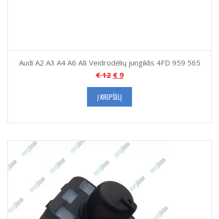
Audi A2 A3 A4 A6 A8 Veidrodėlių jungiklis 4FD 959 565
€
12
€
9
Į KREPŠELĮ