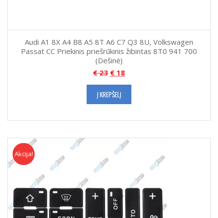
Audi A1 8X A4 B8 A5 8T A6 C7 Q3 8U, Volkswagen
Passat CC Priekinis priešrūkinis žibintas 8T0 941 700
(Dešinė)
€
23
€
18
Į KREPŠELĮ
Akcija!
Akcija