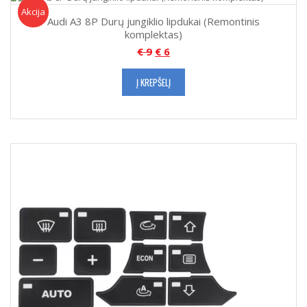
Akcija!
Akcija
Audi A3 8P Durų jungiklio lipdukai (Remontinis
komplektas)
€
9
€
6
Į KREPŠELĮ