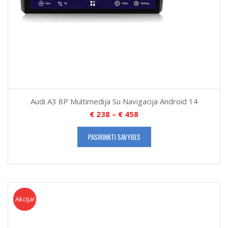
Audi A3 8P Multimedija Su Navigacija Android 14
€
238
–
€
458
PASIRINKTI SAVYBES
Akcija!
Akcija