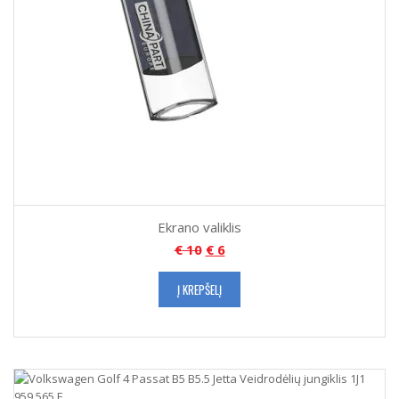
Ekrano valiklis
€
10
€
6
Į KREPŠELĮ