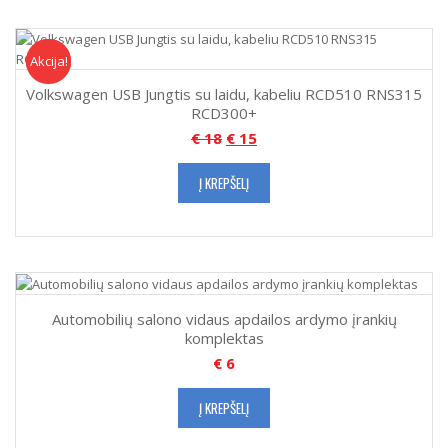
Akcija!
Akcija
Volkswagen USB Jungtis su laidu, kabeliu RCD510 RNS315
RCD300+
€
18
€
15
Į KREPŠELĮ
Automobilių salono vidaus apdailos ardymo įrankių
komplektas
€
6
Į KREPŠELĮ