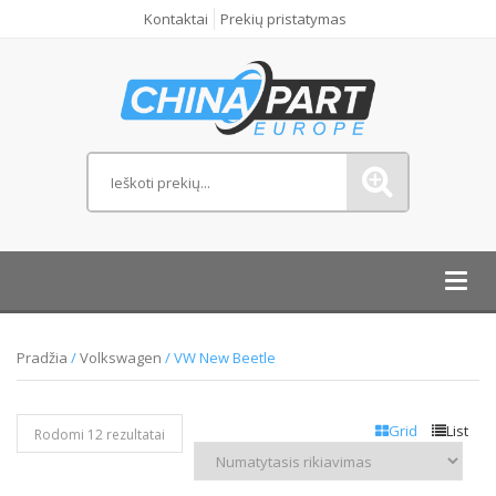
Kontaktai
Prekių pristatymas
Toggl
navig
Pradžia
/
Volkswagen
/ VW New Beetle
Grid
List
Rodomi 12 rezultatai