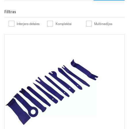
Filtras
Interjero detales
Komplektai
Multimedijos