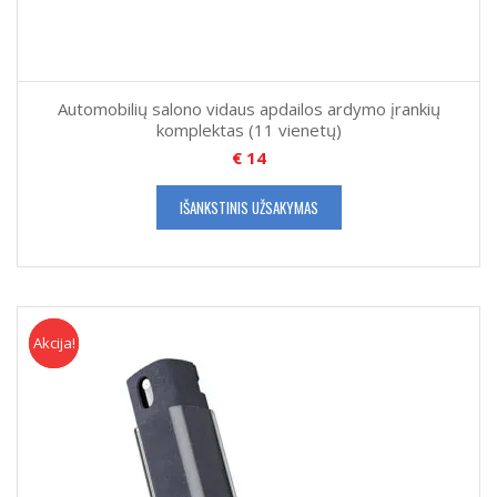
Automobilių salono vidaus apdailos ardymo įrankių
komplektas (11 vienetų)
€
14
IŠANKSTINIS UŽSAKYMAS
Akcija!
Akcija