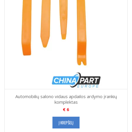
Automobilių salono vidaus apdailos ardymo įrankių
komplektas
€
6
Į KREPŠELĮ