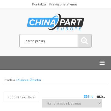
Kontaktai
Prekių pristatymas
Toggl
navig
Pradžia
/ Galiniai Žibintai
Grid
List
Rodomi 4 rezultatai