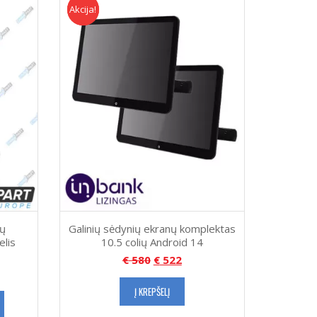
Akcija!
Akcija
rų
Galinių sėdynių ekranų komplektas
elis
10.5 colių Android 14
€
580
€
522
Į KREPŠELĮ