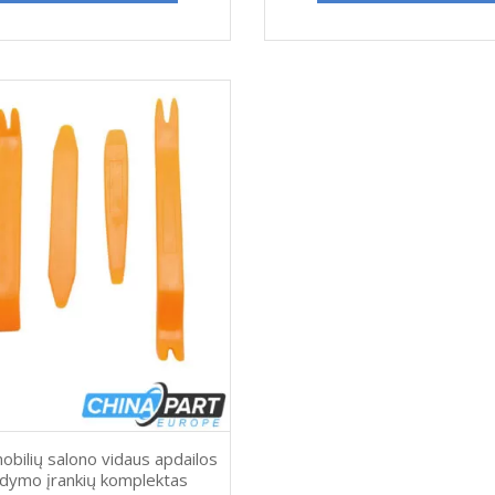
obilių salono vidaus apdailos
rdymo įrankių komplektas