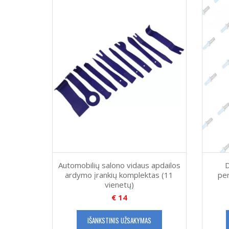
Automobilių salono vidaus apdailos
D
ardymo įrankių komplektas (11
per
vienetų)
€
14
IŠANKSTINIS UŽSAKYMAS