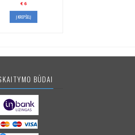
€
6
Į KREPŠELĮ
SKAITYMO BŪDAI