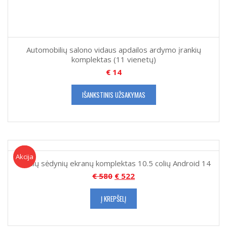
Automobilių salono vidaus apdailos ardymo įrankių
komplektas (11 vienetų)
€
14
IŠANKSTINIS UŽSAKYMAS
Akcija!
Akcija
Galinių sėdynių ekranų komplektas 10.5 colių Android 14
€
580
€
522
Į KREPŠELĮ