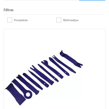
Filtras
Komplektai
Multimedijos