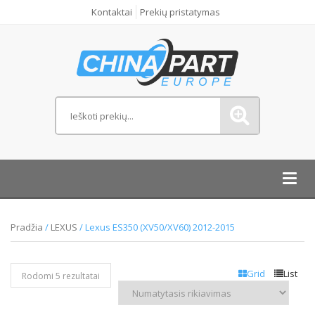
Kontaktai
Prekių pristatymas
Toggl
navig
Pradžia
/
LEXUS
/ Lexus ES350 (XV50/XV60) 2012-2015
Grid
List
Rodomi 5 rezultatai