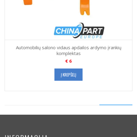
Automobilių salono vidaus apdailos ardymo įrankių
komplektas
€
6
Į KREPŠELĮ