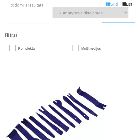
Grid
List
Rodomi 4 rezultatai
Filtras
Komplektai
Multimedijos