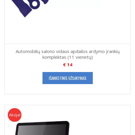
Automobilių salono vidaus apdailos ardymo įrankių
komplektas (11 vienetų)
€
14
IŠANKSTINIS UŽSAKYMAS
Akcija!
Akcija