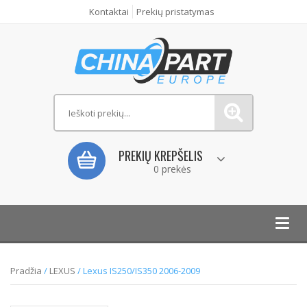
Kontaktai
Prekių pristatymas
PREKIŲ KREPŠELIS
0 prekės
Toggl
navig
Pradžia
/
LEXUS
/ Lexus IS250/IS350 2006-2009