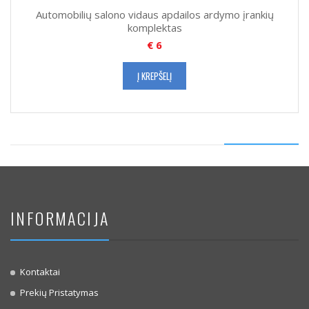
Automobilių salono vidaus apdailos ardymo įrankių
komplektas
€
6
Į KREPŠELĮ
INFORMACIJA
Kontaktai
Prekių Pristatymas