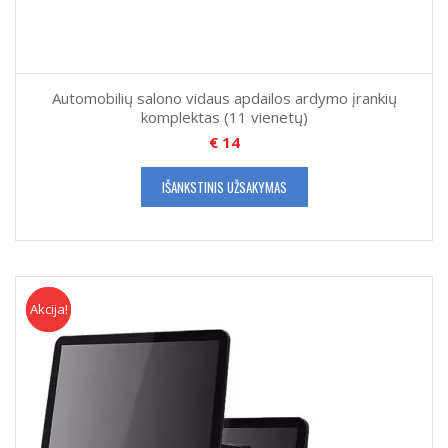
Automobilių salono vidaus apdailos ardymo įrankių
komplektas (11 vienetų)
€
14
IŠANKSTINIS UŽSAKYMAS
Akcija!
Akcija