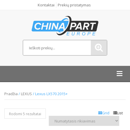
Kontaktai
Prekių pristatymas
Toggl
navig
Pradžia
/
LEXUS
/ Lexus LX570 2015+
Grid
List
Rodomi 5 rezultatai