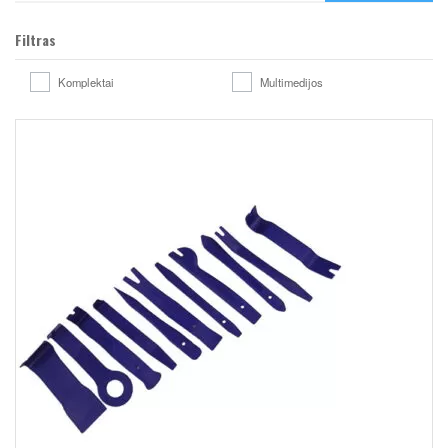
Filtras
Komplektai
Multimedijos