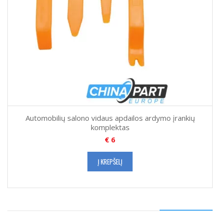
Automobilių salono vidaus apdailos ardymo įrankių
komplektas
€
6
Į KREPŠELĮ