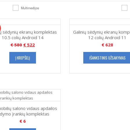
Multimedijos
ių sėdynių ekranų komplektas
Galinių sėdynių ekranų komp
10.5 colių Android 14
12 colių Android 11
€
580
€
522
€
628
Į KREPŠELĮ
IŠANKSTINIS UŽSAKYMAS
obilių salono vidaus apdailos
rdymo įrankių komplektas
€
6