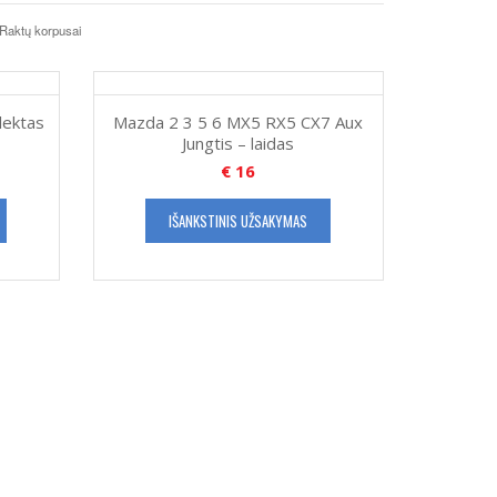
Raktų korpusai
lektas
Mazda 2 3 5 6 MX5 RX5 CX7 Aux
Jungtis – laidas
€
16
IŠANKSTINIS UŽSAKYMAS