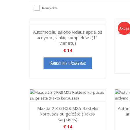
Komplektai
Akcija!
Akcija
Automobilių salono vidaus apdailos
Galin
ardymo įrankių komplektas (11
vienetų)
€
14
IŠANKSTINIS UŽSAKYMAS
Mazda 2 3 6 RX8 MX5 Raktelio
Autom
korpusas su geležte (Rakto
a
korpusas)
€
14