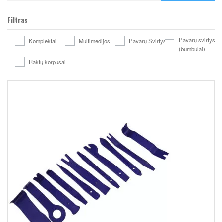
Filtras
Pavarų svirtys
Komplektai
Multimedijos
Pavarų Svirtys
(bumbulai)
Raktų korpusai