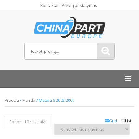
Kontaktai
Prekių pristatymas
Toggl
navig
Pradžia
/
Mazda
/ Mazda 6 2002-2007
Grid
List
Rodomi 10 rezultatai