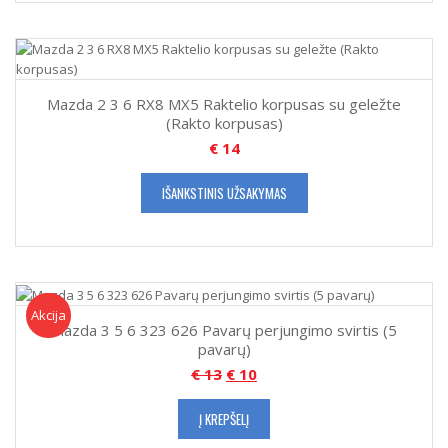
Mazda 2 3 6 RX8 MX5 Raktelio korpusas su geležte
(Rakto korpusas)
€
14
IŠANKSTINIS UŽSAKYMAS
Akcija!
Akcija
Mazda 3 5 6 323 626 Pavarų perjungimo svirtis (5
pavarų)
€
13
€
10
Į KREPŠELĮ