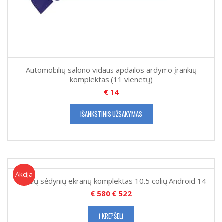
Automobilių salono vidaus apdailos ardymo įrankių
komplektas (11 vienetų)
€
14
IŠANKSTINIS UŽSAKYMAS
Akcija!
Akcija
Galinių sėdynių ekranų komplektas 10.5 colių Android 14
€
580
€
522
Į KREPŠELĮ