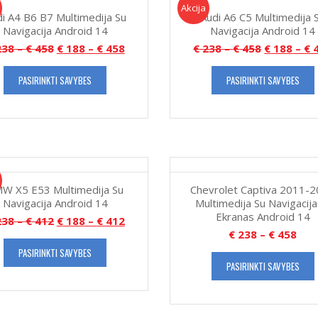
Akcija!
Akcija
i A4 B6 B7 Multimedija Su
Audi A6 C5 Multimedija 
Navigacija Android 14
Navigacija Android 14
38
–
€
458
€
188
–
€
458
€
238
–
€
458
€
188
–
€
4
PASIRINKTI SAVYBES
PASIRINKTI SAVYBES
W X5 E53 Multimedija Su
Chevrolet Captiva 2011-
Navigacija Android 14
Multimedija Su Navigacija
Ekranas Android 14
38
–
€
412
€
188
–
€
412
€
238
–
€
458
PASIRINKTI SAVYBES
PASIRINKTI SAVYBES