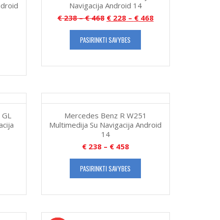
ndroid
Navigacija Android 14
€
238
–
€
468
€
228
–
€
468
PASIRINKTI SAVYBES
 GL
Mercedes Benz R W251
cija
Multimedija Su Navigacija Android
14
€
238
–
€
458
PASIRINKTI SAVYBES