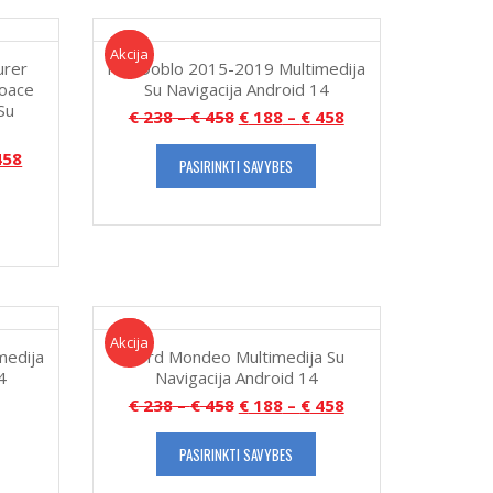
Akcija!
Akcija
urer
Fiat Doblo 2015-2019 Multimedija
roace
Su Navigacija Android 14
Su
€
238
–
€
458
€
188
–
€
458
58
PASIRINKTI SAVYBES
Akcija!
Akcija
medija
Ford Mondeo Multimedija Su
4
Navigacija Android 14
€
238
–
€
458
€
188
–
€
458
PASIRINKTI SAVYBES