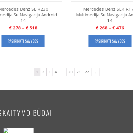
Mercedes Benz SL R230
Mercedes Benz SLK R1
medija Su Navigacija Android
Multimedija Su Navigacija A
14
14
€
278
–
€
518
€
268
–
€
476
PASIRINKTI SAVYBES
PASIRINKTI SAVYBES
1
2
3
4
…
20
21
22
→
SKAITYMO BŪDAI