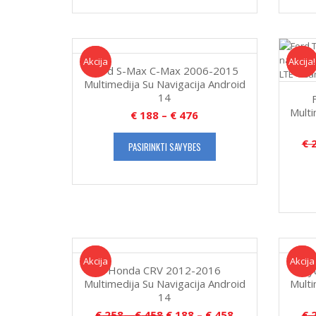
Akcija!
Akcija
Akcija!
Akcija
Ford S-Max C-Max 2006-2015
Multimedija Su Navigacija Android
14
Multi
€
188
–
€
476
€
2
PASIRINKTI SAVYBES
Akcija!
Akcija
Akcija!
Akcija
Honda CRV 2012-2016
Hy
Multimedija Su Navigacija Android
Multi
14
€
258
–
€
458
€
188
–
€
458
€
2