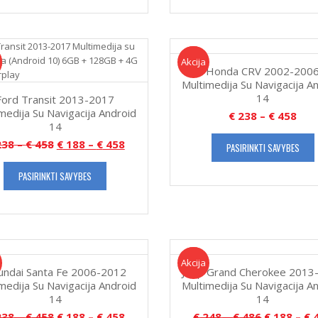
Akcija!
Akcija
Honda CRV 2002-200
Multimedija Su Navigacija A
14
Ford Transit 2013-2017
medija Su Navigacija Android
€
238
–
€
458
14
38
–
€
458
€
188
–
€
458
PASIRINKTI SAVYBES
PASIRINKTI SAVYBES
Akcija!
Akcija
undai Santa Fe 2006-2012
Jeep Grand Cherokee 2013
medija Su Navigacija Android
Multimedija Su Navigacija A
14
14
38
–
€
458
€
188
–
€
458
€
248
–
€
486
€
188
–
€
4