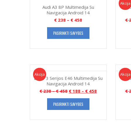
Akcija!
Akcija
Audi A3 8P Multimedija Su
Aud
Navigacija Android 14
€
238
–
€
458
€
2
PASIRINKTI SAVYBES
Akcija!
Akcija
Akcija!
Akcija
BMW 3 Serijos E46 Multimedija Su
BM
Navigacija Android 14
€
238
–
€
458
€
188
–
€
458
€
2
PASIRINKTI SAVYBES