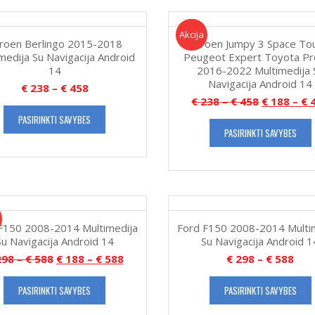
Akcija!
Akcija
troen Berlingo 2015-2018
Citroen Jumpy 3 Space To
medija Su Navigacija Android
Peugeot Expert Toyota P
14
2016-2022 Multimedija 
Navigacija Android 14
€
238
–
€
458
€
238
–
€
458
€
188
–
€
4
PASIRINKTI SAVYBES
PASIRINKTI SAVYBES
F150 2008-2014 Multimedija
Ford F150 2008-2014 Multi
Su Navigacija Android 14
Su Navigacija Android 1
98
–
€
588
€
188
–
€
588
€
298
–
€
588
PASIRINKTI SAVYBES
PASIRINKTI SAVYBES