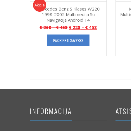
Akcija!
Akcija
Mercedes Benz S Klasės W220
1998-2005 Multimedija Su
Multi
Navigacija Android 14
€
268
–
€
458
€
228
–
€
458
PASIRINKTI SAVYBES
INFORMACIJA
ATSI