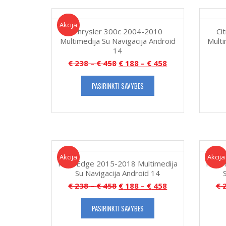
Akcija!
Akcija
Chrysler 300c 2004-2010
Ci
Multimedija Su Navigacija Android
Multi
14
€
238
–
€
458
€
188
–
€
458
PASIRINKTI SAVYBES
Akcija!
Akcija
Akcija!
Akcija
Ford Edge 2015-2018 Multimedija
Ford 
Su Navigacija Android 14
€
238
–
€
458
€
188
–
€
458
€
2
PASIRINKTI SAVYBES