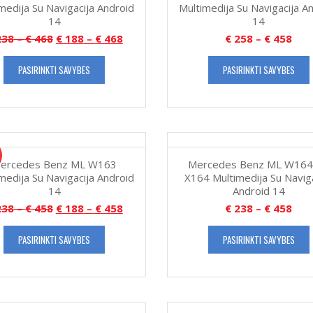
medija Su Navigacija Android
Multimedija Su Navigacija A
14
14
38
–
€
468
€
188
–
€
468
€
258
–
€
458
PASIRINKTI SAVYBES
PASIRINKTI SAVYBES
ercedes Benz ML W163
Mercedes Benz ML W164
medija Su Navigacija Android
X164 Multimedija Su Naviga
14
Android 14
38
–
€
458
€
188
–
€
458
€
238
–
€
458
PASIRINKTI SAVYBES
PASIRINKTI SAVYBES