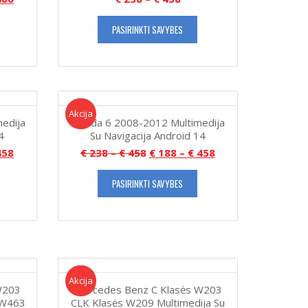
PASIRINKTI SAVYBES
Akcija!
Akcija
edija
Mazda 6 2008-2012 Multimedija
4
Su Navigacija Android 14
58
€
238
–
€
458
€
188
–
€
458
PASIRINKTI SAVYBES
Akcija!
Akcija
W203
Mercedes Benz C Klasės W203
 W463
CLK Klasės W209 Multimedija Su