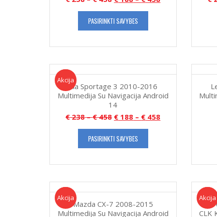
PASIRINKTI SAVYBES
Akcija!
Akcija
Kia Sportage 3 2010-2016
L
Multimedija Su Navigacija Android
Multi
14
€
238
–
€
458
€
188
–
€
458
PASIRINKTI SAVYBES
Akcija!
Akcija
Akcija!
Akcija
Mazda CX-7 2008-2015
Mer
Multimedija Su Navigacija Android
CLK 