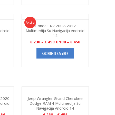
Akcija!
Akcija
6
Honda CRV 2007-2012
ndroid
Multimedija Su Navigacija Android
14
€
238
–
€
458
€
188
–
€
458
PASIRINKTI SAVYBES
-2020
Jeep Wrangler Grand Cherokee
ndroid
Dodge RAM 4 Multimedija Su
Navigacija Android 14
86
€
238
–
€
458