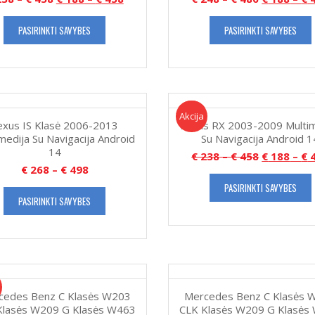
PASIRINKTI SAVYBES
PASIRINKTI SAVYBES
Akcija!
Akcija
exus IS Klasė 2006-2013
Lexus RX 2003-2009 Multim
medija Su Navigacija Android
Su Navigacija Android 1
14
€
238
–
€
458
€
188
–
€
4
€
268
–
€
498
PASIRINKTI SAVYBES
PASIRINKTI SAVYBES
cedes Benz C Klasės W203
Mercedes Benz C Klasės 
Klasės W209 G Klasės W463
CLK Klasės W209 G Klasės