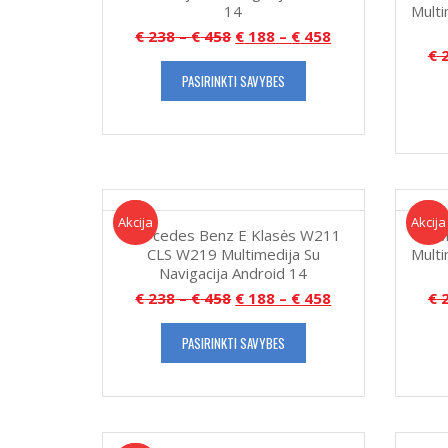
14
Multi
€
238
–
€
458
€
188
–
€
458
€
2
PASIRINKTI SAVYBES
Akcija!
Akcija
Akcija!
Akcija
Mercedes Benz E Klasės W211
M
CLS W219 Multimedija Su
Multi
Navigacija Android 14
€
238
–
€
458
€
188
–
€
458
€
2
PASIRINKTI SAVYBES