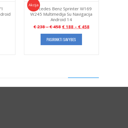
Akcija!
Akcija
71
Mercedes Benz Sprinter W169
ndroid
W245 Multimedija Su Navigacija
Android 14
€
238
–
€
458
€
188
–
€
458
PASIRINKTI SAVYBES