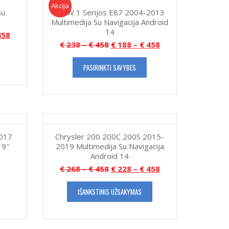
Akcija!
Akcija
Su
BMW 1 Serijos E87 2004-2013
Multimedija Su Navigacija Android
14
58
€
238
–
€
458
€
188
–
€
458
PASIRINKTI SAVYBES
2017
Chrysler 200 200C 200S 2015-
 9″
2019 Multimedija Su Navigacija
Android 14
€
268
–
€
458
€
228
–
€
458
IŠANKSTINIS UŽSAKYMAS