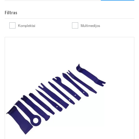
Filtras
Komplektai
Multimedijos