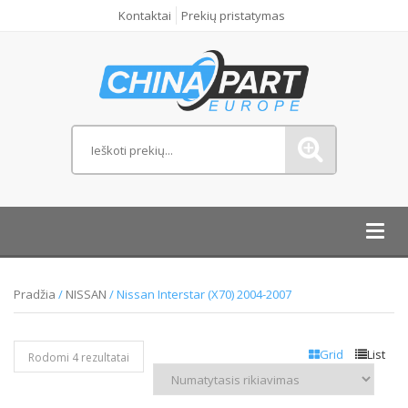
Kontaktai
Prekių pristatymas
Toggl
navig
Pradžia
/
NISSAN
/ Nissan Interstar (X70) 2004-2007
Grid
List
Rodomi 4 rezultatai