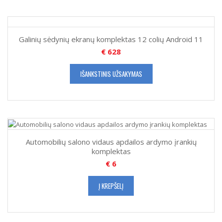
Galinių sėdynių ekranų komplektas 12 colių Android 11
€
628
IŠANKSTINIS UŽSAKYMAS
Automobilių salono vidaus apdailos ardymo įrankių
komplektas
€
6
Į KREPŠELĮ