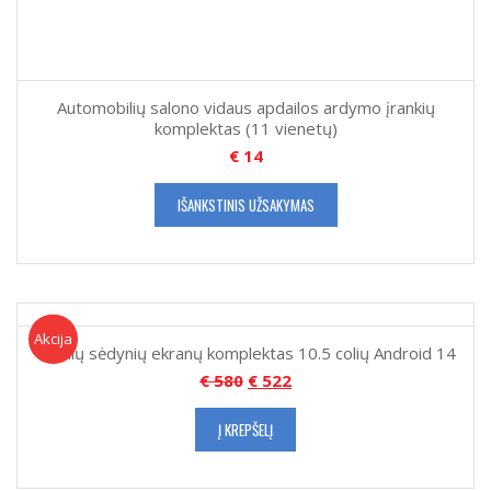
Automobilių salono vidaus apdailos ardymo įrankių
komplektas (11 vienetų)
€
14
IŠANKSTINIS UŽSAKYMAS
Akcija!
Akcija
Galinių sėdynių ekranų komplektas 10.5 colių Android 14
€
580
€
522
Į KREPŠELĮ