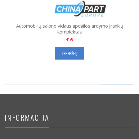
Automobilių salono vidaus apdailos ardymo įrankių
komplektas
€
6
Į KREPŠELĮ
INFORMACIJA