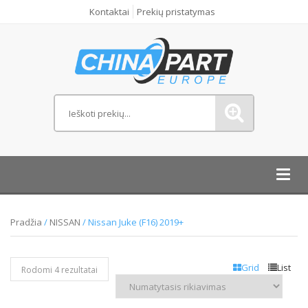
Kontaktai
Prekių pristatymas
Toggl
navig
Pradžia
/
NISSAN
/ Nissan Juke (F16) 2019+
Grid
List
Rodomi 4 rezultatai