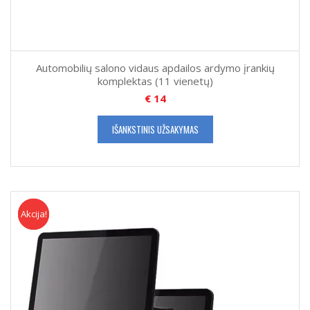
Automobilių salono vidaus apdailos ardymo įrankių
komplektas (11 vienetų)
€
14
IŠANKSTINIS UŽSAKYMAS
Akcija!
Akcija