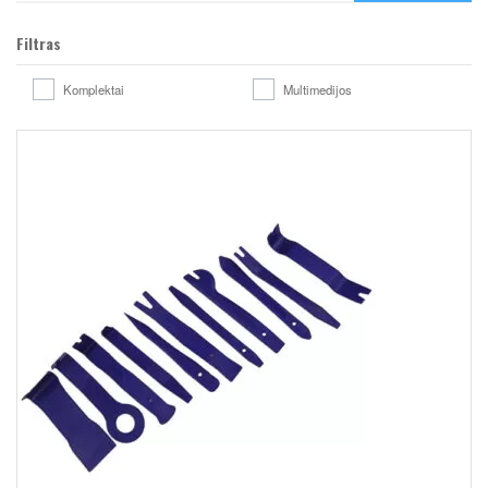
Filtras
Komplektai
Multimedijos