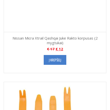
Nissan Micra Xtrail Qashqai Juke Rakto korpusas (2
mygtukai)
€
17
€
12
Į KREPŠELĮ