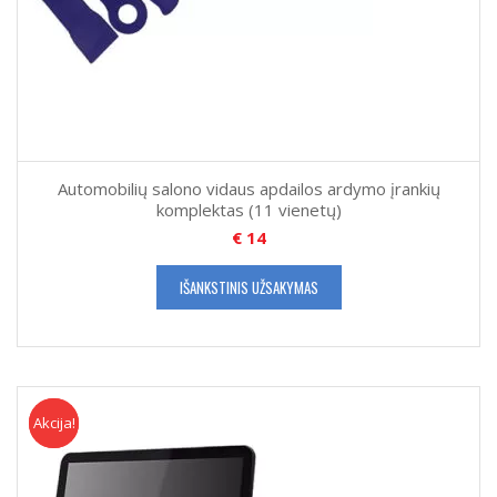
Automobilių salono vidaus apdailos ardymo įrankių
komplektas (11 vienetų)
€
14
IŠANKSTINIS UŽSAKYMAS
Akcija!
Akcija