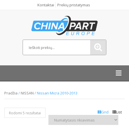
Kontaktai
Prekių pristatymas
Toggl
navig
Pradžia
/
NISSAN
/ Nissan Micra 2010-2013
Grid
List
Rodomi 5 rezultatai