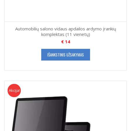
Automobilių salono vidaus apdailos ardymo įrankių
komplektas (11 vienetų)
€
14
IŠANKSTINIS UŽSAKYMAS
Akcija!
Akcija