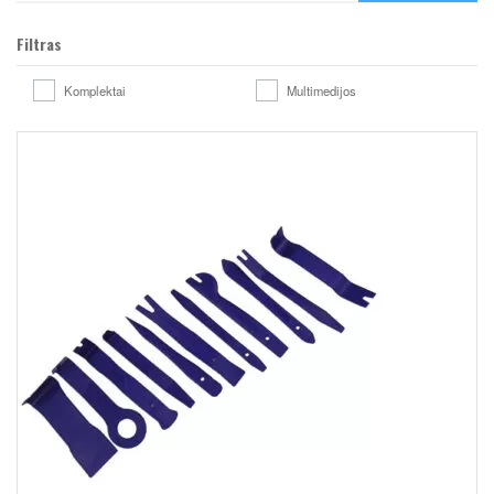
Filtras
Komplektai
Multimedijos