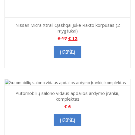
Nissan Micra Xtrail Qashqai Juke Rakto korpusas (2
mygtukai)
€
17
€
12
Į KREPŠELĮ
Automobilių salono vidaus apdailos ardymo įrankių
komplektas
€
6
Į KREPŠELĮ