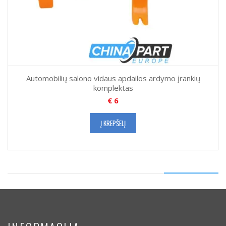
Automobilių salono vidaus apdailos ardymo įrankių
komplektas
€
6
Į KREPŠELĮ