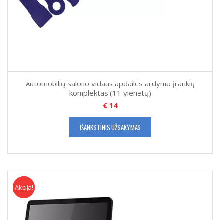
Automobilių salono vidaus apdailos ardymo įrankių
komplektas (11 vienetų)
€
14
IŠANKSTINIS UŽSAKYMAS
Akcija!
Akcija