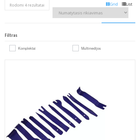
Grid
List
Rodomi 4 rezultatai
Filtras
Komplektai
Multimedijos