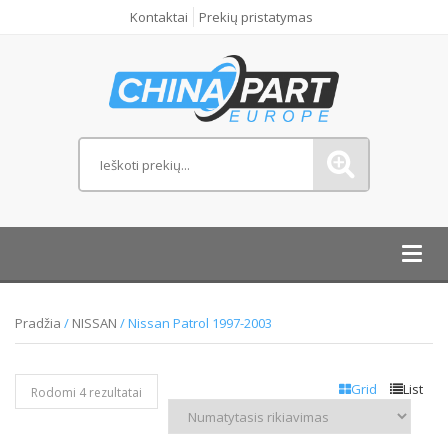
Kontaktai
Prekių pristatymas
Toggl
navig
Pradžia
/
NISSAN
/ Nissan Patrol 1997-2003
Grid
List
Rodomi 4 rezultatai