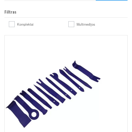
Filtras
Komplektai
Multimedijos