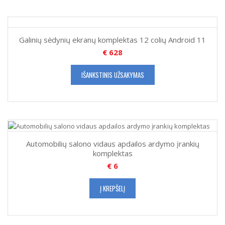
Galinių sėdynių ekranų komplektas 12 colių Android 11
€
628
IŠANKSTINIS UŽSAKYMAS
Automobilių salono vidaus apdailos ardymo įrankių
komplektas
€
6
Į KREPŠELĮ