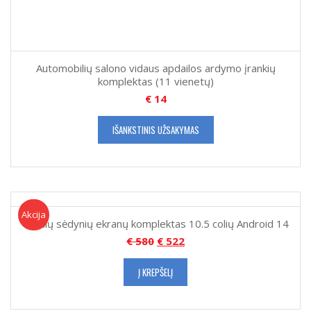
Automobilių salono vidaus apdailos ardymo įrankių
komplektas (11 vienetų)
€
14
IŠANKSTINIS UŽSAKYMAS
Akcija!
Akcija
Galinių sėdynių ekranų komplektas 10.5 colių Android 14
€
580
€
522
Į KREPŠELĮ