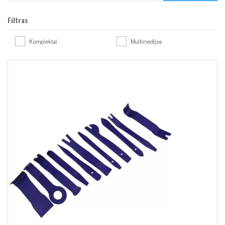
Filtras
Komplektai
Multimedijos