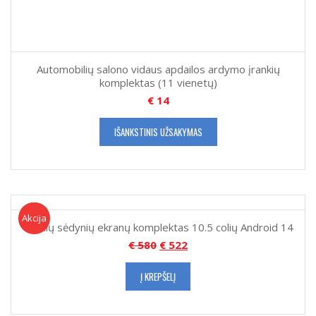
Automobilių salono vidaus apdailos ardymo įrankių
komplektas (11 vienetų)
€
14
IŠANKSTINIS UŽSAKYMAS
Akcija!
Akcija
Galinių sėdynių ekranų komplektas 10.5 colių Android 14
€
580
€
522
Į KREPŠELĮ