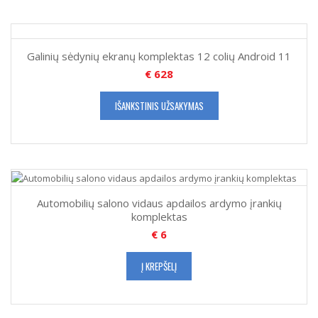
Galinių sėdynių ekranų komplektas 12 colių Android 11
€
628
IŠANKSTINIS UŽSAKYMAS
Automobilių salono vidaus apdailos ardymo įrankių
komplektas
€
6
Į KREPŠELĮ