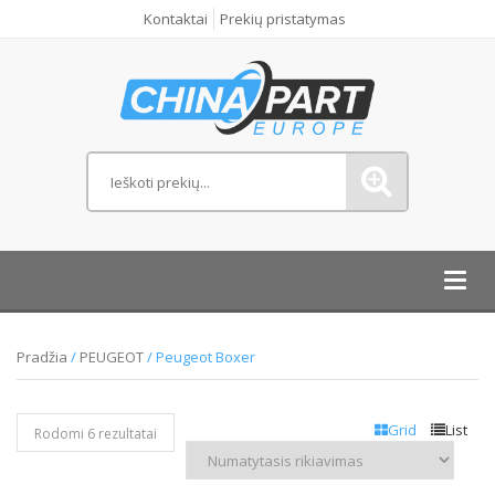
Kontaktai
Prekių pristatymas
Toggl
navig
Pradžia
/
PEUGEOT
/ Peugeot Boxer
Grid
List
Rodomi 6 rezultatai