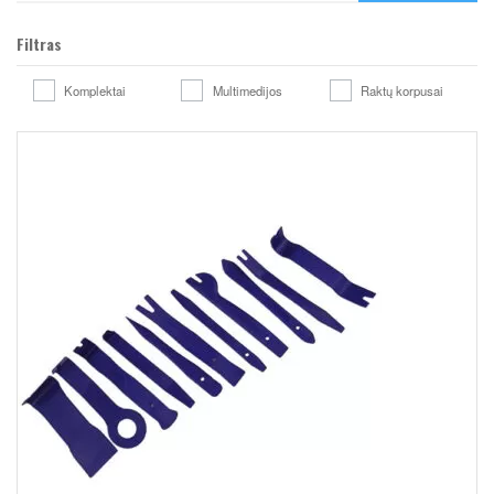
Filtras
Komplektai
Multimedijos
Raktų korpusai