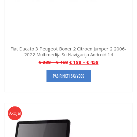
Fiat Ducato 3 Peugeot Boxer 2 Citroen Jumper 2 2006-
2022 Multimedija Su Navigacija Android 14
€
238
–
€
458
€
188
–
€
458
PASIRINKTI SAVYBES
Akcija!
Akcija