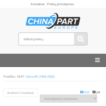
Kontaktai
Prekių pristatymas
Toggl
navig
Pradžia
/
SEAT
/ Ibiza 6K (1993-2002)
Grid
List
Rodomi 5 rezultatai