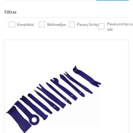
Filtras
Pavarų svirtys s
Komplektai
Multimedijos
Pavarų Svirtys
oda