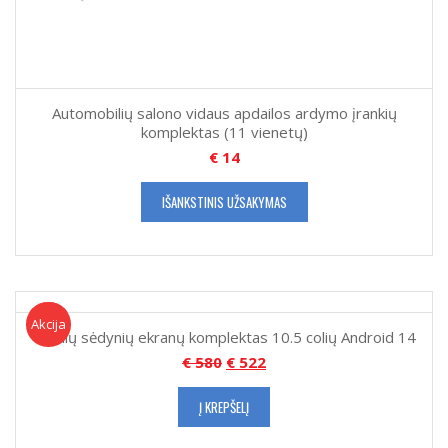
Automobilių salono vidaus apdailos ardymo įrankių
komplektas (11 vienetų)
€
14
IŠANKSTINIS UŽSAKYMAS
Akcija!
Akcija
Galinių sėdynių ekranų komplektas 10.5 colių Android 14
€
580
€
522
Į KREPŠELĮ