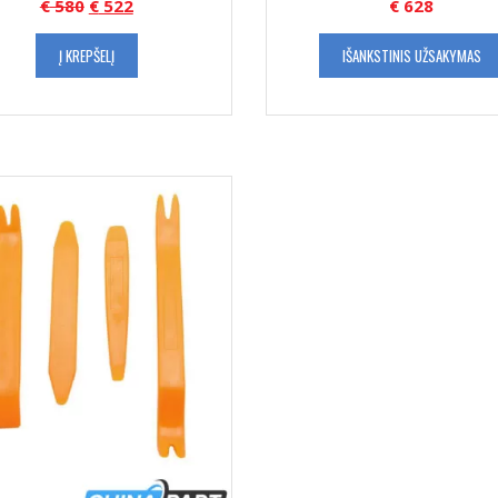
€
580
€
522
€
628
Į KREPŠELĮ
IŠANKSTINIS UŽSAKYMAS