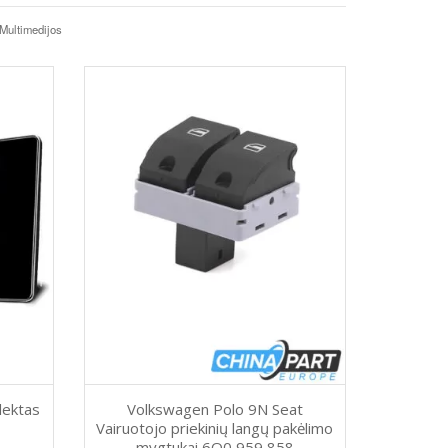
Multimedijos
lektas
Volkswagen Polo 9N Seat
Vairuotojo priekinių langų pakėlimo
mygtukai 6Q0 959 858