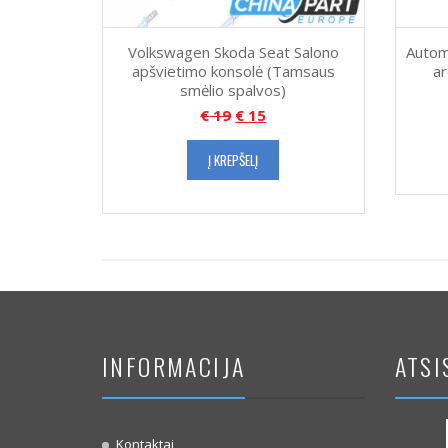
Volkswagen Skoda Seat Salono
Autom
apšvietimo konsolė (Tamsaus
a
smėlio spalvos)
€
19
€
15
Į KREPŠELĮ
INFORMACIJA
ATSI
Kontaktai