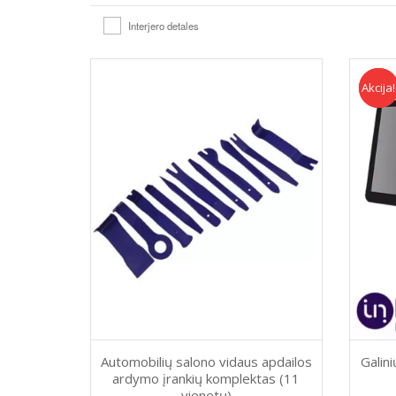
Interjero detales
Akcija!
Akcija
Automobilių salono vidaus apdailos
Galin
ardymo įrankių komplektas (11
vienetų)