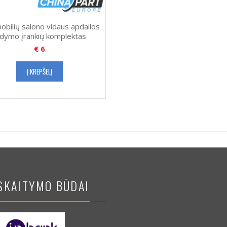
obilių salono vidaus apdailos
rdymo įrankių komplektas
€
6
Į KREPŠELĮ
SKAITYMO BŪDAI