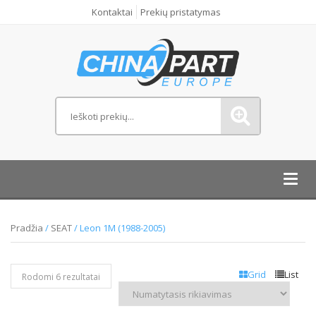
Kontaktai
Prekių pristatymas
Toggl
navig
Pradžia
/
SEAT
/ Leon 1M (1988-2005)
Grid
List
Rodomi 6 rezultatai