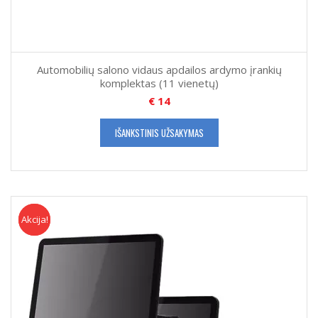
Automobilių salono vidaus apdailos ardymo įrankių
komplektas (11 vienetų)
€
14
IŠANKSTINIS UŽSAKYMAS
Akcija!
Akcija