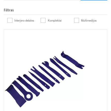
Filtras
Interjero detales
Komplektai
Multimedijos