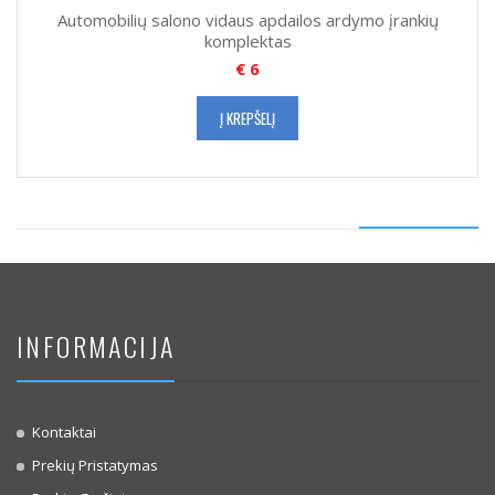
Automobilių salono vidaus apdailos ardymo įrankių
komplektas
€
6
Į KREPŠELĮ
INFORMACIJA
Kontaktai
Prekių Pristatymas