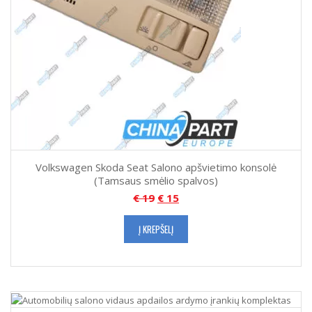
Volkswagen Skoda Seat Salono apšvietimo konsolė
(Tamsaus smėlio spalvos)
€
19
€
15
Į KREPŠELĮ