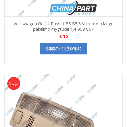
Volkswagen Golf 4 Passat B5 B5.5 Vairuotojo langų
pakėlimo mygtukai 1J4 959 857
€
15
IŠANKSTINIS UŽSAKYMAS
Akcija!
Akcija