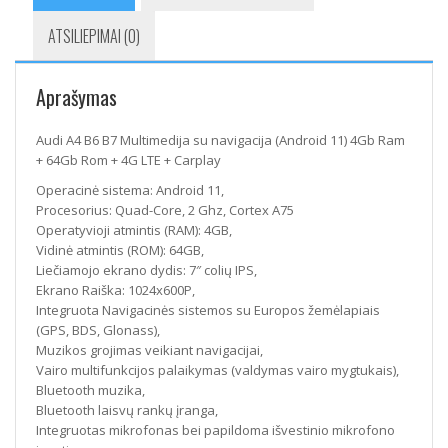
ATSILIEPIMAI (0)
Aprašymas
Audi A4 B6 B7 Multimedija su navigacija (Android 11) 4Gb Ram
+ 64Gb Rom + 4G LTE + Carplay
Operacinė sistema: Android 11,
Procesorius: Quad-Core, 2 Ghz, Cortex A75
Operatyvioji atmintis (RAM): 4GB,
Vidinė atmintis (ROM): 64GB,
Liečiamojo ekrano dydis: 7″ colių IPS,
Ekrano Raiška: 1024x600P,
Integruota Navigacinės sistemos su Europos žemėlapiais
(GPS, BDS, Glonass),
Muzikos grojimas veikiant navigacijai,
Vairo multifunkcijos palaikymas (valdymas vairo mygtukais),
Bluetooth muzika,
Bluetooth laisvų rankų įranga,
Integruotas mikrofonas bei papildoma išvestinio mikrofono