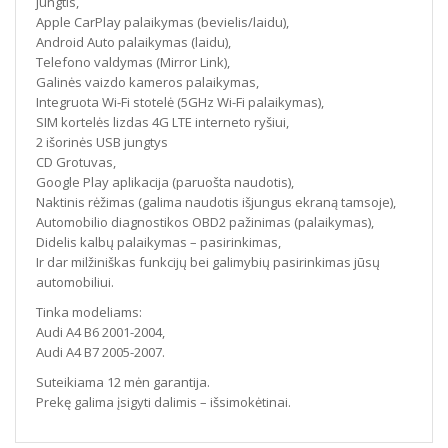
jungtis,
Apple CarPlay palaikymas (bevielis/laidu),
Android Auto palaikymas (laidu),
Telefono valdymas (Mirror Link),
Galinės vaizdo kameros palaikymas,
Integruota Wi-Fi stotelė (5GHz Wi-Fi palaikymas),
SIM kortelės lizdas 4G LTE interneto ryšiui,
2 išorinės USB jungtys
CD Grotuvas,
Google Play aplikacija (paruošta naudotis),
Naktinis rėžimas (galima naudotis išjungus ekraną tamsoje),
Automobilio diagnostikos OBD2 pažinimas (palaikymas),
Didelis kalbų palaikymas – pasirinkimas,
Ir dar milžiniškas funkcijų bei galimybių pasirinkimas jūsų
automobiliui.
Tinka modeliams:
Audi A4 B6 2001-2004,
Audi A4 B7 2005-2007.
Suteikiama 12 mėn garantija.
Prekę galima įsigyti dalimis – išsimokėtinai.