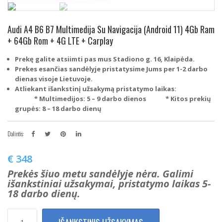
Audi A4 B6 B7 Multimedija Su Navigacija (Android 11) 4Gb Ram
+ 64Gb Rom + 4G LTE + Carplay
Prekę galite atsiimti pas mus Stadiono g. 16, Klaipėda.
Prekes esančias sandėlyje pristatysime Jums per 1-2 darbo
dienas visoje Lietuvoje.
Atliekant išankstinį užsakymą pristatymo laikas:
* Multimedijos: 5 – 9 darbo dienos
* Kitos prekių
grupės: 8 – 18 darbo dienų
Dalintis:
€
348
Prekės šiuo metu sandėlyje nėra. Galimi
išankstiniai užsakymai, pristatymo laikas 5-
18 darbo dienų.
produkto