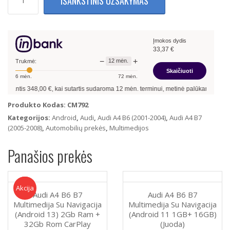
IŠANKSTINIS UŽSAKYMAS
kiekis:
Audi
A4
B6
Įmokos dydis
B7
33,37
€
Multimedija
−
+
12
mėn.
su
Trukmė:
Skaičiuoti
navigacija
6
mėn.
72
mėn.
(Android
antis
348,00
€, kai sutartis sudaroma
12
mėn. terminui, metinė palūkanų norma –
1
11)
4Gb
Produkto Kodas:
CM792
Ram
Kategorijos:
Android
,
Audi
,
Audi A4 B6 (2001-2004)
,
Audi A4 B7
+
(2005-2008)
,
Automobilių prekės
,
Multimedijos
64Gb
Rom
Panašios prekės
+
4G
LTE
+
Akcija!
Akcija
Audi A4 B6 B7
Audi A4 B6 B7
Carplay
Multimedija Su Navigacija
Multimedija Su Navigacija
(Android 13) 2Gb Ram +
(Android 11 1GB+ 16GB)
32Gb Rom CarPlay
(Juoda)