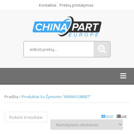
Kontaktai
Prekių pristatymas
Toggl
navig
Pradžia
/ Produktai Su Žymomis “BMW6128NBT”
Grid
List
Rodomi 4 rezultatai