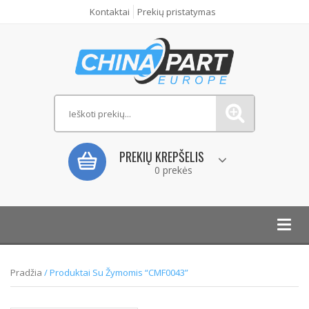
Kontaktai
Prekių pristatymas
PREKIŲ KREPŠELIS
0 prekės
Toggl
navig
Pradžia
/ Produktai Su Žymomis “CMF0043”