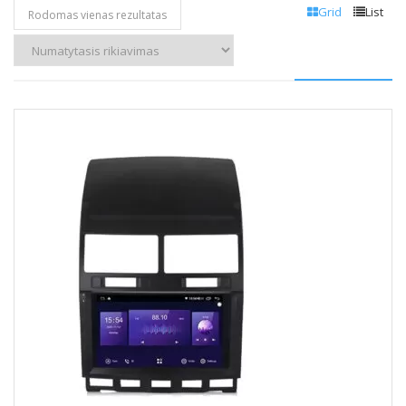
Grid
List
Rodomas vienas rezultatas