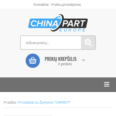
Kontaktai
Prekių pristatymas
PREKIŲ KREPŠELIS
0 prekės
Toggl
navig
Pradžia
/ Produktai Su Žymomis “CMF0077”