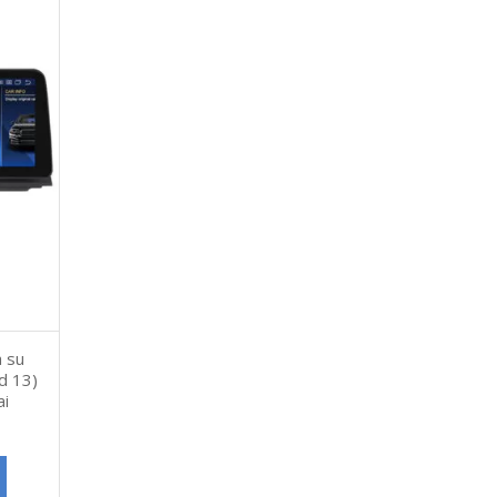
 su
id 13)
i