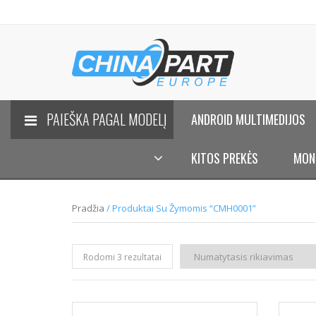
PAIEŠKA PAGAL MODELĮ
ANDROID MULTIMEDIJOS
KITOS PREKĖS
MON
Pradžia
/ Produktai Su Žymomis “CMH0001”
Rodomi 3 rezultatai