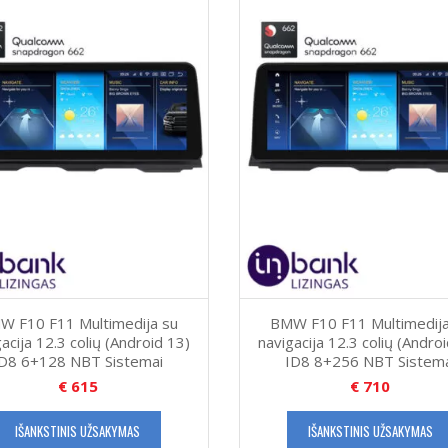
W F10 F11 Multimedija su
BMW F10 F11 Multimedija
acija 12.3 colių (Android 13)
navigacija 12.3 colių (Andro
ID8 6+128 NBT Sistemai
ID8 8+256 NBT Sistema
€
615
€
710
IŠANKSTINIS UŽSAKYMAS
IŠANKSTINIS UŽSAKYMAS