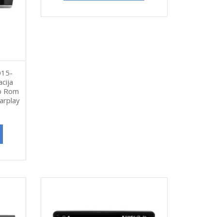
015-
cija
b Rom
arplay