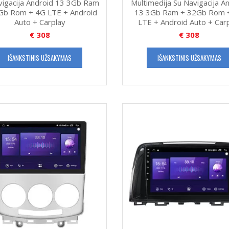
vigacija Android 13 3Gb Ram
Multimedija Su Navigacija A
Gb Rom + 4G LTE + Android
13 3Gb Ram + 32Gb Rom 
Auto + Carplay
LTE + Android Auto + Car
€
308
€
308
IŠANKSTINIS UŽSAKYMAS
IŠANKSTINIS UŽSAKYMAS