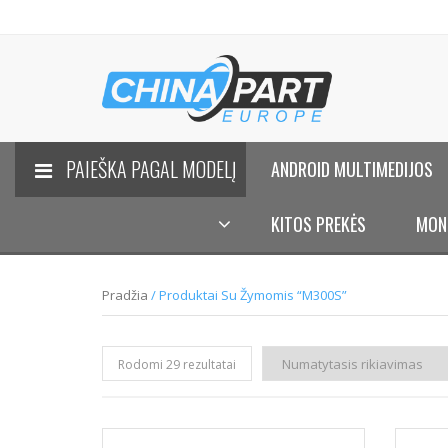
PAIEŠKA PAGAL MODELĮ
ANDROID MULTIMEDIJOS
KITOS PREKĖS
MON
Pradžia
/ Produktai Su Žymomis “M300S”
Rodomi 29 rezultatai