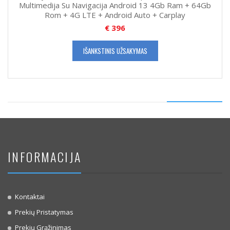
Multimedija Su Navigacija Android 13 4Gb Ram + 64Gb
Rom + 4G LTE + Android Auto + Carplay
€
396
IŠANKSTINIS UŽSAKYMAS
INFORMACIJA
Kontaktai
Prekių Pristatymas
Prekių Grąžinimas