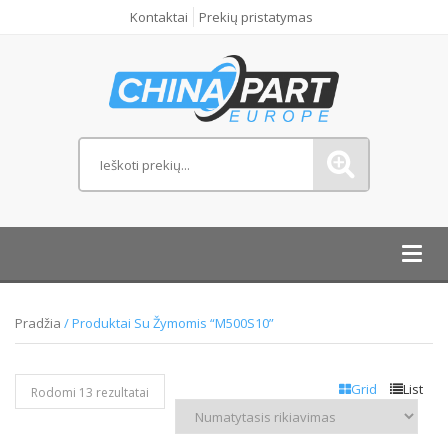
Kontaktai
Prekių pristatymas
Toggl
navig
Pradžia
/ Produktai Su Žymomis “M500S10”
Grid
List
Rodomi 13 rezultatai