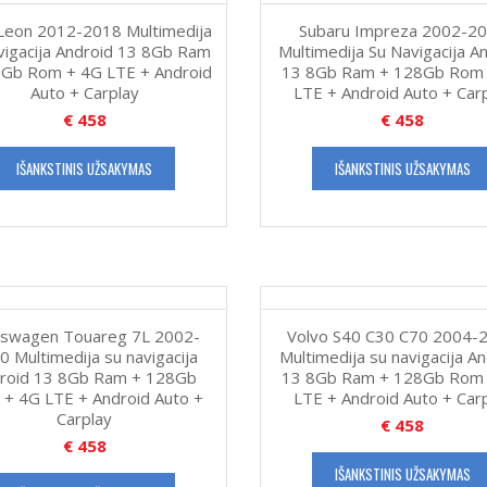
Leon 2012-2018 Multimedija
Subaru Impreza 2002-2
vigacija Android 13 8Gb Ram
Multimedija Su Navigacija A
Gb Rom + 4G LTE + Android
13 8Gb Ram + 128Gb Rom
Auto + Carplay
LTE + Android Auto + Car
€
458
€
458
IŠANKSTINIS UŽSAKYMAS
IŠANKSTINIS UŽSAKYMAS
kswagen Touareg 7L 2002-
Volvo S40 C30 C70 2004-
0 Multimedija su navigacija
Multimedija su navigacija A
roid 13 8Gb Ram + 128Gb
13 8Gb Ram + 128Gb Rom
+ 4G LTE + Android Auto +
LTE + Android Auto + Car
Carplay
€
458
€
458
IŠANKSTINIS UŽSAKYMAS