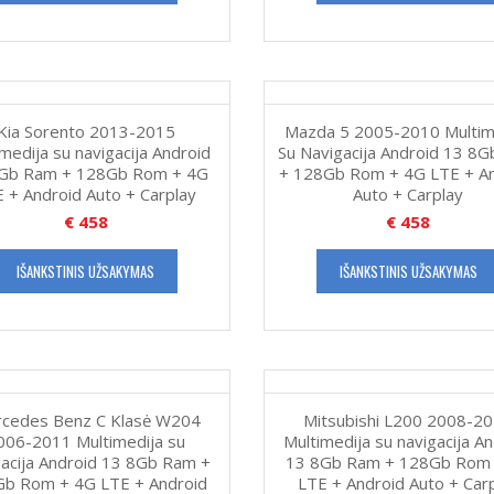
Kia Sorento 2013-2015
Mazda 5 2005-2010 Multim
medija su navigacija Android
Su Navigacija Android 13 8
Gb Ram + 128Gb Rom + 4G
+ 128Gb Rom + 4G LTE + A
 + Android Auto + Carplay
Auto + Carplay
€
458
€
458
IŠANKSTINIS UŽSAKYMAS
IŠANKSTINIS UŽSAKYMAS
cedes Benz C Klasė W204
Mitsubishi L200 2008-2
006-2011 Multimedija su
Multimedija su navigacija A
gacija Android 13 8Gb Ram +
13 8Gb Ram + 128Gb Rom
b Rom + 4G LTE + Android
LTE + Android Auto + Car