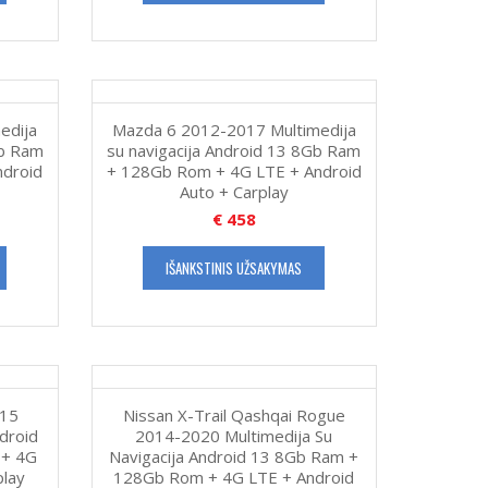
edija
Mazda 6 2012-2017 Multimedija
Gb Ram
su navigacija Android 13 8Gb Ram
ndroid
+ 128Gb Rom + 4G LTE + Android
Auto + Carplay
€
458
IŠANKSTINIS UŽSAKYMAS
015
Nissan X-Trail Qashqai Rogue
ndroid
2014-2020 Multimedija Su
 + 4G
Navigacija Android 13 8Gb Ram +
play
128Gb Rom + 4G LTE + Android