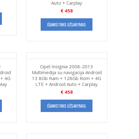
Auto + Carplay
€
458
IŠANKSTINIS UŽSAKYMAS
9
Opel Insignia 2008-2013
ndroid
Multimedija su navigacija Android
 + 4G
13 8Gb Ram + 128Gb Rom + 4G
play
LTE + Android Auto + Carplay
€
458
IŠANKSTINIS UŽSAKYMAS