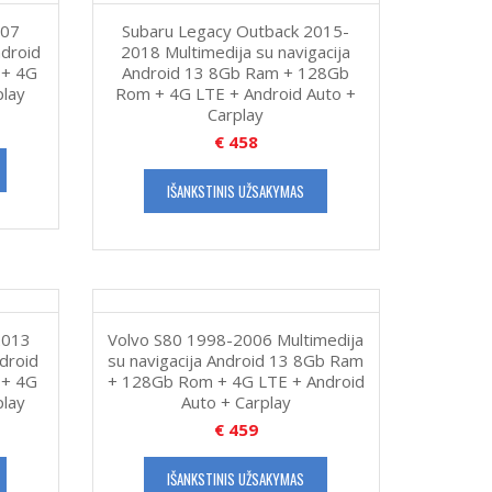
007
Subaru Legacy Outback 2015-
ndroid
2018 Multimedija su navigacija
 + 4G
Android 13 8Gb Ram + 128Gb
play
Rom + 4G LTE + Android Auto +
Carplay
€
458
IŠANKSTINIS UŽSAKYMAS
2013
Volvo S80 1998-2006 Multimedija
ndroid
su navigacija Android 13 8Gb Ram
 + 4G
+ 128Gb Rom + 4G LTE + Android
play
Auto + Carplay
€
459
IŠANKSTINIS UŽSAKYMAS