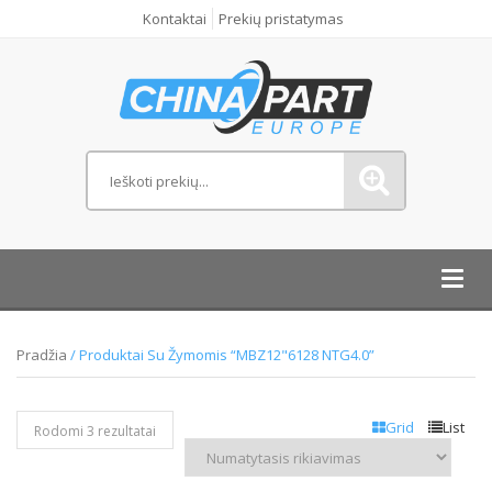
Kontaktai
Prekių pristatymas
Toggl
navig
Pradžia
/ Produktai Su Žymomis “MBZ12"6128 NTG4.0”
Grid
List
Rodomi 3 rezultatai