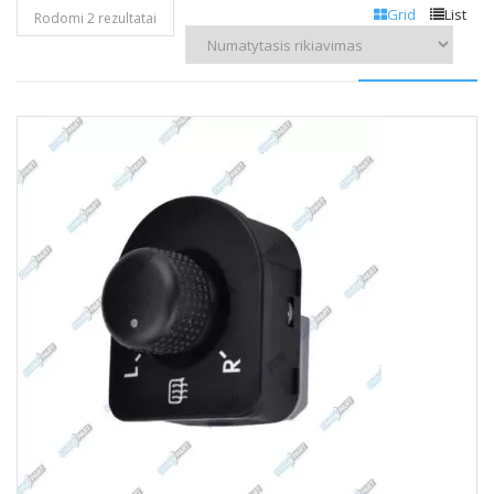
Grid
List
Rodomi 2 rezultatai