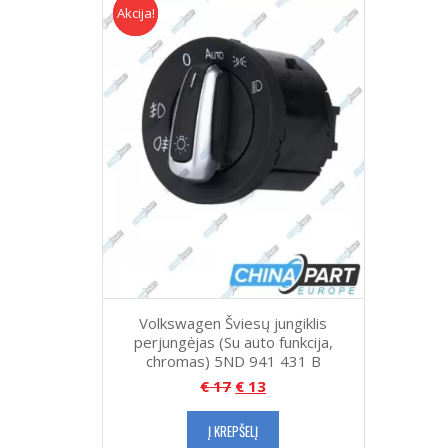
Akcija!
Akcija
Volkswagen Šviesų jungiklis
perjungėjas (Su auto funkcija,
chromas) 5ND 941 431 B
€
17
€
13
Į KREPŠELĮ