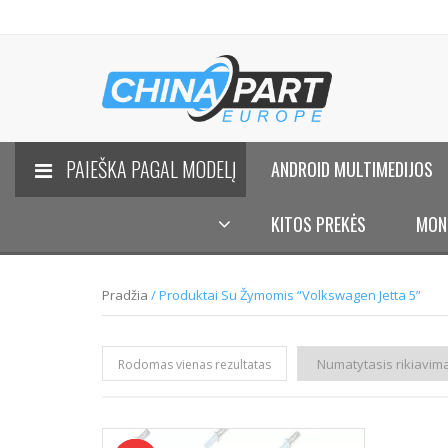
PAIEŠKA PAGAL MODELĮ
ANDROID MULTIMEDIJOS
KITOS PREKĖS
MON
Pradžia
/ Produktai Su Žymomis “Volkswagen Jetta 5”
Rodomas vienas rezultatas