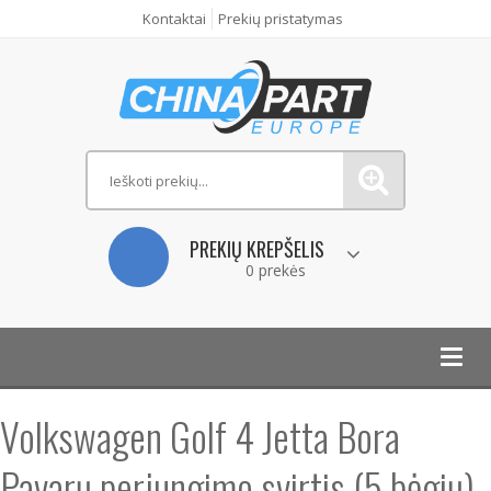
Kontaktai
Prekių pristatymas
PREKIŲ KREPŠELIS
0 prekės
Toggl
navig
Volkswagen Golf 4 Jetta Bora
Pavarų perjungimo svirtis (5 bėgių)