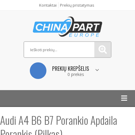
Kontaktai
Prekių pristatymas
PREKIŲ KREPŠELIS
0 prekės
Toggl
navig
Audi A4 B6 B7 Porankio Apdaila
Porankis (Pilkas)