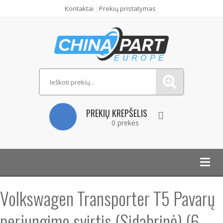
Kontaktai
Prekių pristatymas
PREKIŲ KREPŠELIS
0 prekės
Toggl
navig
Volkswagen Transporter T5 Pavarų
perjungimo svirtis (Sidabrinė) (6