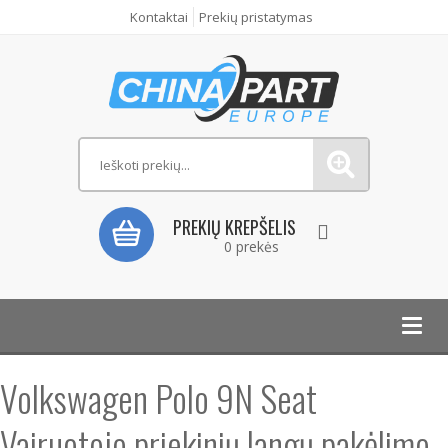
Kontaktai
Prekių pristatymas
PREKIŲ KREPŠELIS
0 prekės
Toggl
navig
Volkswagen Polo 9N Seat
Vairuotojo priekinių langų pakėlimo