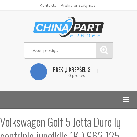
Kontaktai
Prekių pristatymas
PREKIŲ KREPŠELIS
0 prekės
Toggl
navig
Volkswagen Golf 5 Jetta Durelių
centrinio jungiklis 1KD 962 125