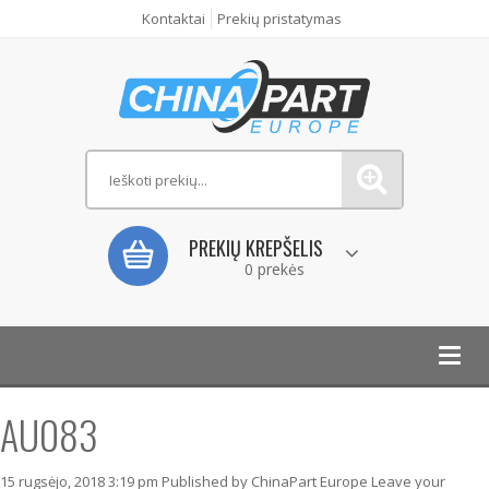
Kontaktai
Prekių pristatymas
PREKIŲ KREPŠELIS
0 prekės
Toggl
navig
AU083
15 rugsėjo, 2018 3:19 pm
Published by
ChinaPart Europe
Leave your