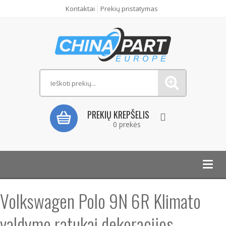
Kontaktai
Prekių pristatymas
PREKIŲ KREPŠELIS
0 prekės
Toggl
navig
Volkswagen Polo 9N 6R Klimato
valdymo ratukai dekoracijos