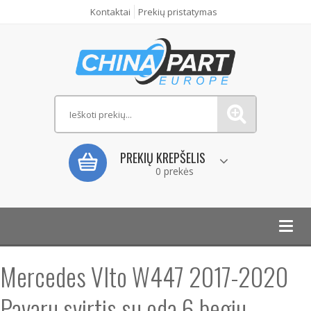
Kontaktai
Prekių pristatymas
PREKIŲ KREPŠELIS
0 prekės
Toggl
navig
Mercedes VIto W447 2017-2020
Pavaru svirtis su oda 6 begiu