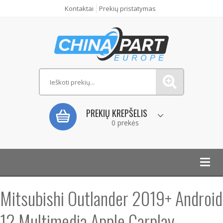
Kontaktai
Prekių pristatymas
PREKIŲ KREPŠELIS
0 prekės
Toggl
navig
Mitsubishi Outlander 2019+ Android
12 Multimedia Apple Carplay