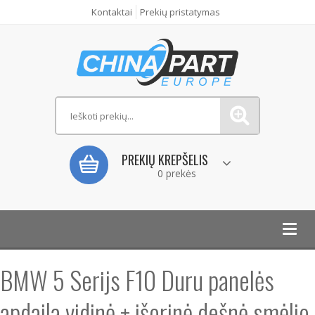
Kontaktai
Prekių pristatymas
PREKIŲ KREPŠELIS
0 prekės
Toggl
navig
BMW 5 Serijs F10 Duru panelės
apdaila vidinė + išorinė dešnė smėlio